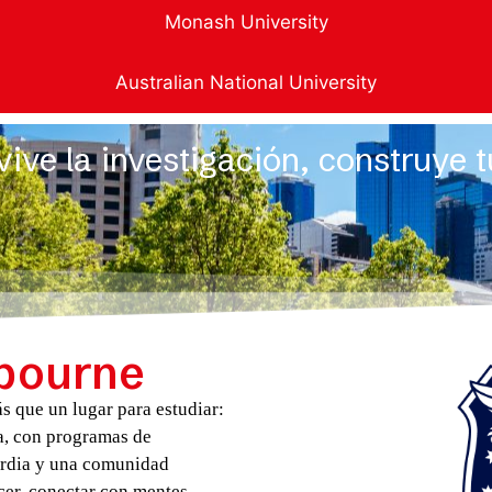
Monash University​
Australian National University
ive la investigación, construye 
lbourne
 que un lugar para estudiar:
a, con programas de
ardia y una comunidad
cer, conectar con mentes