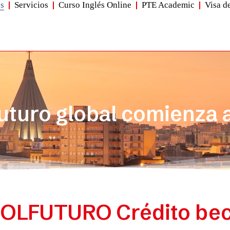
es
Servicios
Curso Inglés Online
PTE Academic
Visa d
uturo global comienza 
OLFUTURO Crédito be