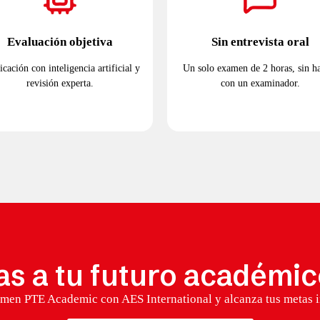
Evaluación objetiva
Sin entrevista oral
icación con inteligencia artificial y
Un solo examen de 2 horas, sin h
revisión experta.
con un examinador.
as a tu futuro académic
amen PTE Academic con AES International y alcanza tus metas i